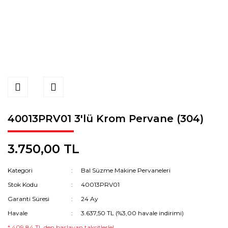
40013PRV01 3'lü Krom Pervane (304)
3.750,00 TL
Kategori
Bal Süzme Makine Pervaneleri
Stok Kodu
40013PRV01
Garanti Süresi
24 Ay
Havale
3.637,50 TL (%3,00 havale indirimi)
* 409,84 TL den başlayan taksitlerle!