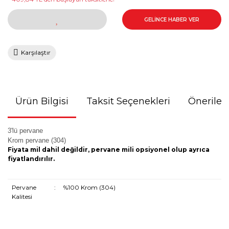
GELİNCE HABER VER
Karşılaştır
Ürün Bilgisi
Taksit Seçenekleri
Önerileri
3'lü pervane
Krom pervane (304)
Fiyata mil dahil değildir, pervane mili opsiyonel olup ayrıca
fiyatlandırılır.
Pervane
:
%100 Krom (304)
Kalitesi