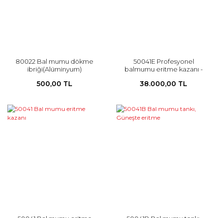
80022 Bal mumu dökme
50041E Profesyonel
ibriği(Alüminyum)
balmumu eritme kazanı -
ELEKTRİKLİ
500,00 TL
38.000,00 TL