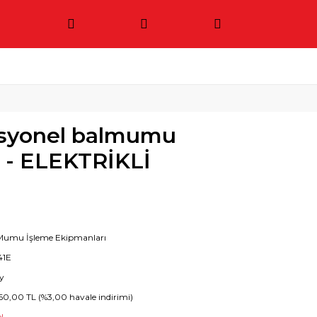
esyonel balmumu
ı - ELEKTRİKLİ
Mumu İşleme Ekipmanları
41E
y
60,00 TL (%3,00 havale indirimi)
!