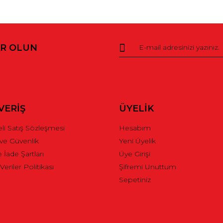
da ve diğer konularda yetersiz gördüğünüz noktaları öneri formunu kullana
R OLUN
r.
VERİŞ
ÜYELİK
li Satış Sözleşmesi
Hesabım
k ve Güvenlik
Yeni Üyelik
e İade Şartları
Üye Girişi
 Veriler Politikası
Şifremi Unuttum
Gönder
Sepetiniz