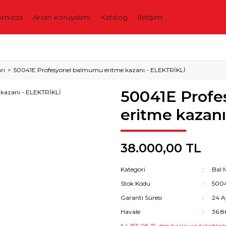
ımızda
Arıları Koruyalım!
Katalog
İletişim
rı
50041E Profesyonel balmumu eritme kazanı - ELEKTRİKLİ
50041E Prof
eritme kazan
38.000,00 TL
Kategori
Bal 
Stok Kodu
500
Garanti Süresi
24 A
Havale
36.8
* 4.153,08 TL den başlayan taksitlerle