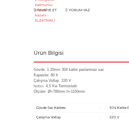
TAVSİYE ET
YORUM YAZ
Ürün Bilgisi
Gövde: 1.20mm 304 kalite paslanmaz sac
Kapasite: 80 lt
Çalışma Voltajı: 220 V
Isıtıcı: 4,5 Kw Termostatlı
Ölçüler: Ø=780mm h=1150mm
Gövde Sac Kalitesi
:
304 Kalite
Çalışma Voltajı
:
220 V