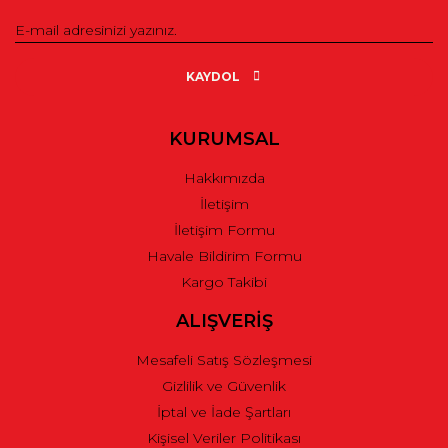
Ürün resmi kalitesiz, bozuk veya görüntülenemiyor.
Ürün açıklamasında eksik bilgiler bulunuyor.
KAYDOL
Ürün bilgilerinde hatalar bulunuyor.
Ürün fiyatı diğer sitelerden daha pahalı.
KURUMSAL
Bu ürüne benzer farklı alternatifler olmalı.
Hakkımızda
İletişim
İletişim Formu
Havale Bildirim Formu
Kargo Takibi
Gönder
ALIŞVERİŞ
Mesafeli Satış Sözleşmesi
Gizlilik ve Güvenlik
İptal ve İade Şartları
Kişisel Veriler Politikası