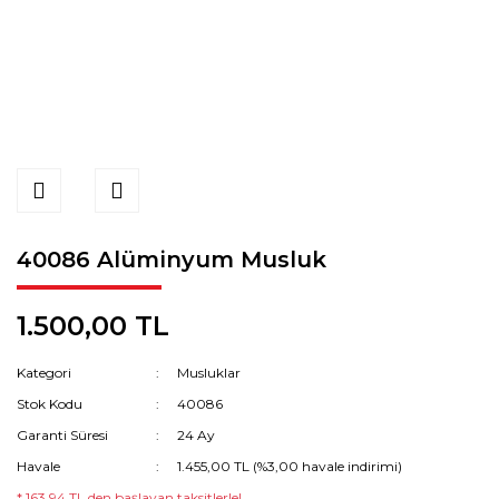
40086 Alüminyum Musluk
1.500,00 TL
Kategori
Musluklar
Stok Kodu
40086
Garanti Süresi
24 Ay
Havale
1.455,00 TL (%3,00 havale indirimi)
* 163,94 TL den başlayan taksitlerle!