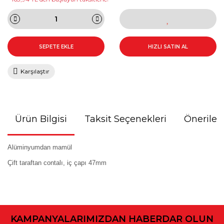
SEPETE EKLE
HIZLI SATIN AL
Karşılaştır
Ürün Bilgisi
Taksit Seçenekleri
Önerileri
Alüminyumdan mamül
Çift taraftan contalı, iç çapı 47mm
Bu ürünün fiyat bilgisi, resim, ürün açıklamalarında ve diğer
konularda yetersiz gördüğünüz noktaları öneri formunu
kullanarak tarafımıza iletebilirsiniz.
KAMPANYALARIMIZDAN HABERDAR OLUN
Görüş ve önerileriniz için teşekkür ederiz.