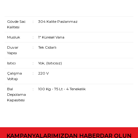
Gövde Sac
:
304 Kalite Paslanmaz
Kalitesi
Musluk
:
1" Küresel Vana
Duvar
:
Tek Cidarlı
Yapısı
Isıtıcı
:
Yok, (Isıtıcısız)
Çalışma
:
220 V
Voltajı
Bal
:
100 Kg - 75 Lt - 4 Tenekelik
Depolama
Kapasitesi
Bu ürünün fiyat bilgisi, resim, ürün açıklamalarında ve diğer
konularda yetersiz gördüğünüz noktaları öneri formunu
kullanarak tarafımıza iletebilirsiniz.
KAMPANYALARIMIZDAN HABERDAR OLUN
Görüş ve önerileriniz için teşekkür ederiz.