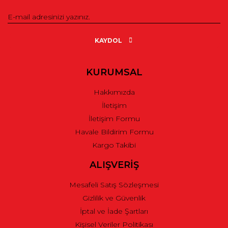
Ürün resmi kalitesiz, bozuk veya görüntülenemiyor.
Ürün açıklamasında eksik bilgiler bulunuyor.
KAYDOL
Ürün bilgilerinde hatalar bulunuyor.
Ürün fiyatı diğer sitelerden daha pahalı.
KURUMSAL
Bu ürüne benzer farklı alternatifler olmalı.
Hakkımızda
İletişim
İletişim Formu
Havale Bildirim Formu
Kargo Takibi
Gönder
ALIŞVERİŞ
Mesafeli Satış Sözleşmesi
Gizlilik ve Güvenlik
İptal ve İade Şartları
Kişisel Veriler Politikası