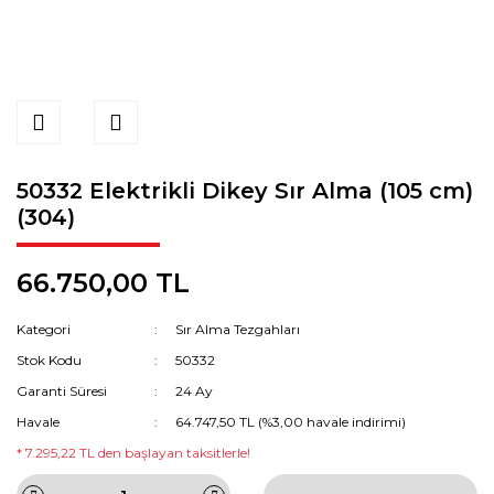
50332 Elektrikli Dikey Sır Alma (105 cm)
(304)
66.750,00 TL
Kategori
Sır Alma Tezgahları
Stok Kodu
50332
Garanti Süresi
24 Ay
Havale
64.747,50 TL (%3,00 havale indirimi)
* 7.295,22 TL den başlayan taksitlerle!