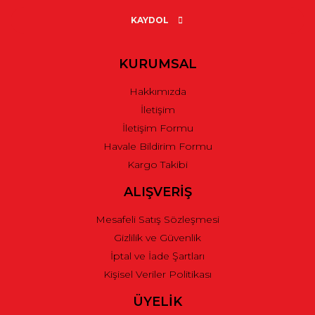
Ürün açıklamasında eksik bilgiler bulunuyor.
KAYDOL
Ürün bilgilerinde hatalar bulunuyor.
Ürün fiyatı diğer sitelerden daha pahalı.
KURUMSAL
Bu ürüne benzer farklı alternatifler olmalı.
Hakkımızda
İletişim
İletişim Formu
Havale Bildirim Formu
Kargo Takibi
Gönder
ALIŞVERİŞ
Mesafeli Satış Sözleşmesi
Gizlilik ve Güvenlik
İptal ve İade Şartları
Kişisel Veriler Politikası
ÜYELİK