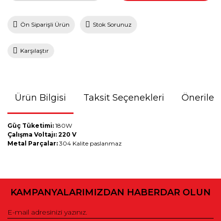
Ön Siparişli Ürün
Stok Sorunuz
Karşılaştır
Ürün Bilgisi
Taksit Seçenekleri
Önerileri
Güç Tüketimi:
180W
Çalışma Voltajı: 220 V
Metal Parçalar:
304 Kalite paslanmaz
Bu ürünün fiyat bilgisi, resim, ürün açıklamalarında ve diğer
konularda yetersiz gördüğünüz noktaları öneri formunu
kullanarak tarafımıza iletebilirsiniz.
KAMPANYALARIMIZDAN HABERDAR OLUN
Görüş ve önerileriniz için teşekkür ederiz.
Ürün resmi kalitesiz, bozuk veya görüntülenemiyor.