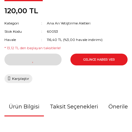
Şurup Karıştırma
120,00 TL
24'lü Bal Süzme 
Asit Koruyucu Giy
Polen Toplama / Kurutma /
Temizleme
Yatay Bal Filitre
Kategori
Ana Arı Yetiştirme Aletleri
İkisi Bir Arada 
Makinaları
Koruyucu Kıyafetler
Stok Kodu
60053
Bal Isıtma Fırınlar
Havale
116,40 TL (%3,00 havale indirimi)
Bal Süzme Makin
Körükler
Parçaları
* 13,12 TL den başlayan taksitlerle!
Diğer Bal İşleme
Ana Arı Yetiştirme
GELİNCE HABER VER
Bal Tenekesi
Ekipmanları
Yemlikler / Plastik Ürünler
Karşılaştır
Kovanlar ve Diğer Ürünler
Ürün Bilgisi
Taksit Seçenekleri
Önerileri
Arı Ürünleri