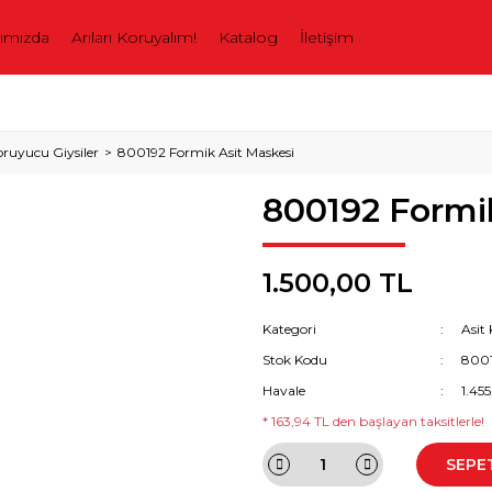
ımızda
Arıları Koruyalım!
Katalog
İletişim
oruyucu Giysiler
800192 Formik Asit Maskesi
800192 Formi
1.500,00 TL
Kategori
Asit
Stok Kodu
800
Havale
1.45
* 163,94 TL den başlayan taksitlerle!
SEPE