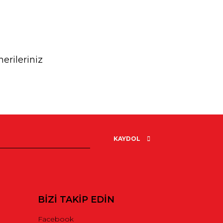
erileriniz
rak tarafımıza iletebilirsiniz.
KAYDOL
BİZİ TAKİP EDİN
Facebook