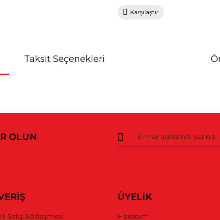
Karşılaştır
Taksit Seçenekleri
Ön
da ve diğer konularda yetersiz gördüğünüz noktaları öneri formunu kullana
R OLUN
r.
VERİŞ
ÜYELİK
li Satış Sözleşmesi
Hesabım