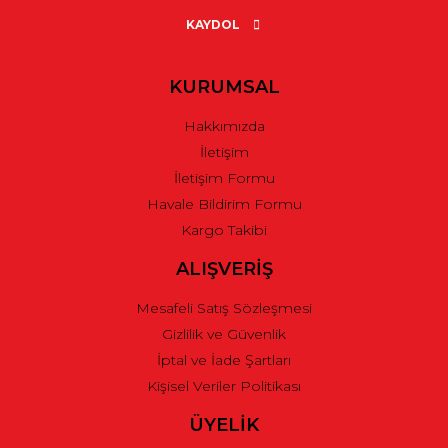
Ürün açıklamasında eksik bilgiler bulunuyor.
KAYDOL
Ürün bilgilerinde hatalar bulunuyor.
Ürün fiyatı diğer sitelerden daha pahalı.
KURUMSAL
Bu ürüne benzer farklı alternatifler olmalı.
Hakkımızda
İletişim
İletişim Formu
Havale Bildirim Formu
Kargo Takibi
Gönder
ALIŞVERİŞ
Mesafeli Satış Sözleşmesi
Gizlilik ve Güvenlik
İptal ve İade Şartları
Kişisel Veriler Politikası
ÜYELİK